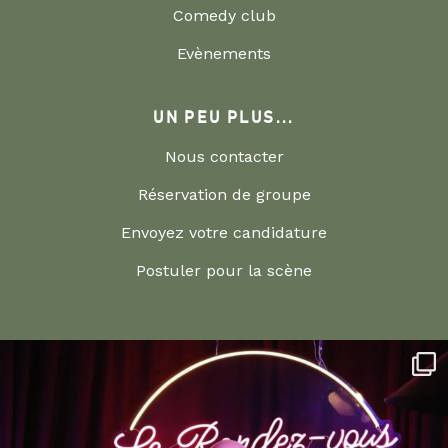
Comedy club
Evènements
UN PEU PLUS...
Nous contacter
Réservation de groupe
Envoyez votre candidature
Postuler pour la scène